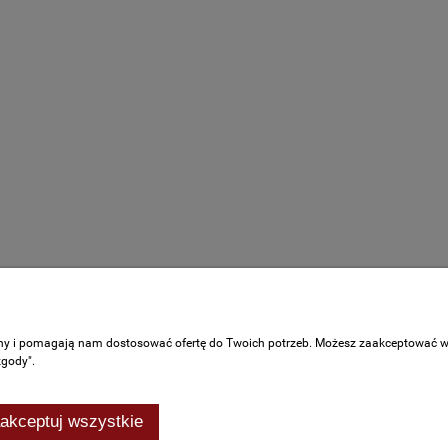
Moje konto
ony i pomagają nam dostosować ofertę do Twoich potrzeb. Możesz zaakceptować wyk
ać?
Logowanie
zgody".
ania
Moje zamówienia
Przechowalnia
akceptuj wszystkie
Ustawienia konta