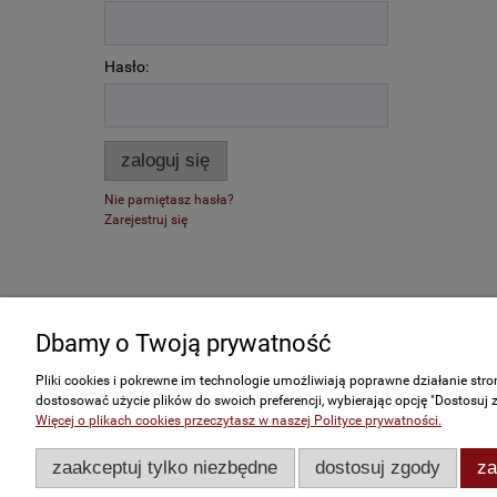
Hasło:
zaloguj się
Nie pamiętasz hasła?
Zarejestruj się
Dbamy o Twoją prywatność
Zakupy
Pomoc
Pliki cookies i pokrewne im technologie umożliwiają poprawne działanie str
Czas realizacji zamówienia
Jak kupow
dostosować użycie plików do swoich preferencji, wybierając opcję "Dostosuj 
Więcej o plikach cookies przeczytasz w naszej Polityce prywatności.
Formy płatności
Częste pyt
Koszt dostawy
zaakceptuj tylko niezbędne
dostosuj zgody
za
Reklamacje i zwroty