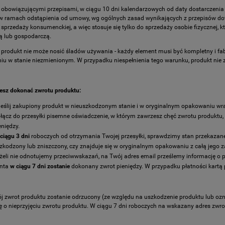
 obowiązującymi przepisami, w ciągu 10 dni kalendarzowych od daty dostarczen
w ramach odstąpienia od umowy, wg ogólnych zasad wynikających z przepisów do
 sprzedaży konsumenckiej, a więc stosuje się tylko do sprzedaży osobie fizycznej,
 lub gospodarczą.
produkt nie może nosić śladów używania - każdy element musi być kompletny i f
u w stanie niezmienionym. W przypadku niespełnienia tego warunku, produkt nie zo
cesz dokonać zwrotu produktu:
eślij zakupiony produkt w nieuszkodzonym stanie i w oryginalnym opakowaniu wraz
łącz do przesyłki pisemne oświadczenie, w którym zawrzesz chęć zwrotu produktu, 
eniędzy.
ciągu 3 dni
roboczych od otrzymania Twojej przesyłki, sprawdzimy stan przekazaneg
zkodzony lub zniszczony, czy znajduje się w oryginalnym opakowaniu z całą jego z
żeli nie odnotujemy przeciwwskazań, na Twój adres email prześlemy informację o
nta
w ciągu 7 dni zostanie
dokonany zwrot pieniędzy. W przypadku płatności kartą 
ój zwrot produktu zostanie odrzucony (ze względu na uszkodzenie produktu lub oz
ę o nieprzyjęciu zwrotu produktu. W ciągu 7 dni roboczych na wskazany adres zwro