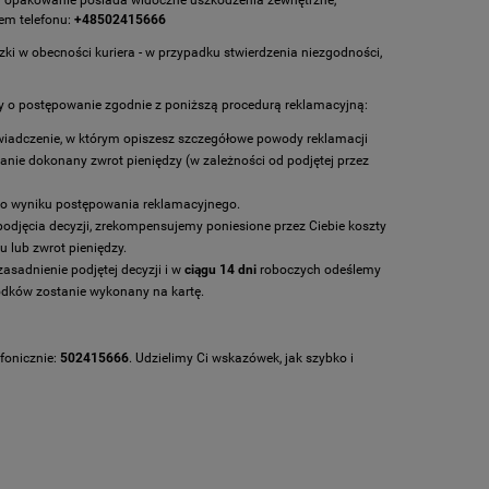
em telefonu:
+48502415666
ki w obecności kuriera - w przypadku stwierdzenia niezgodności,
my o postępowanie zgodnie z poniższą procedurą reklamacyjną:
wiadczenie,
w którym opiszesz szczegółowe powody reklamacji
anie dokonany zwrot pieniędzy (w zależności od podjętej przez
e o wyniku postępowania reklamacyjnego.
odjęcia decyzji, zrekompensujemy poniesione przez Ciebie koszty
 lub zwrot pieniędzy.
sadnienie podjętej decyzji i w
ciągu 14 dni
roboczych odeślemy
odków zostanie wykonany na kartę.
efonicznie:
502415666
. Udzielimy Ci wskazówek, jak szybko i