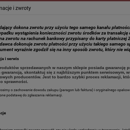
acje i zwroty
dający dokona zwrotu przy użyciu tego samego kanału płatnośc
ypadku wystąpienia konieczności zwrotu środków za transakcję d
a zwrotu na rachunek bankowy przypisany do karty płatniczej
dawca dokonuje zwrotu płatności przy użyciu takiego samego s
ument wyraźnie zgodził się na inny sposób zwrotu, który nie wi
a i serwis
roduktów sprzedawanych w naszym sklepie posiada gwarancję p
 gwarancją, skontaktuj się z najbliższym punktem serwisowym, w
towych producentów. Jest to bardzo szybki proces reklamacji, kt
do sprawności.
osimy o zachowanie dowodu zakupu (paragon lub faktura) i oryginalnego opako
one podstawę do zgłaszania reklamacji.
cje
braniem przesyłki zawsze sprawdź, czy nie uległa uszkodzeniu w transporcie. Jeż