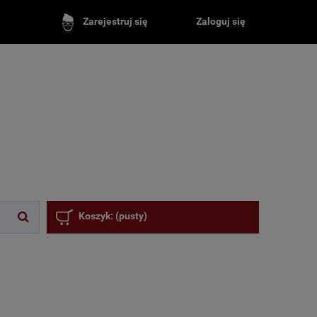
Zaloguj się
Zarejestruj się
Koszyk:
(pusty)