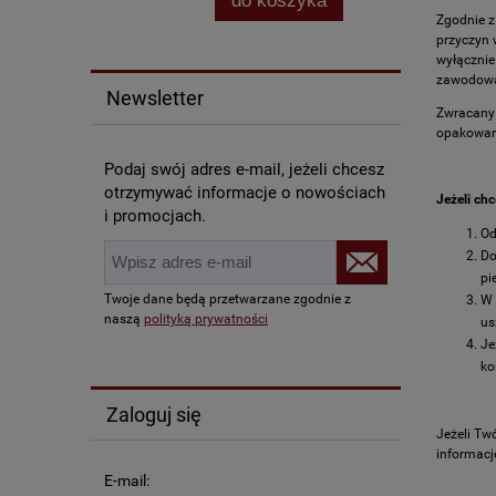
do koszyka
Zgodnie z
przyczyn 
wyłącznie
zawodową
Newsletter
Zwracany 
opakowani
Podaj swój adres e-mail, jeżeli chcesz
otrzymywać informacje o nowościach
Jeżeli ch
i promocjach.
Od
Do
pi
Twoje dane będą przetwarzane zgodnie z
W
naszą
polityką prywatności
us
Je
ko
Zaloguj się
Jeżeli Tw
informacj
E-mail: