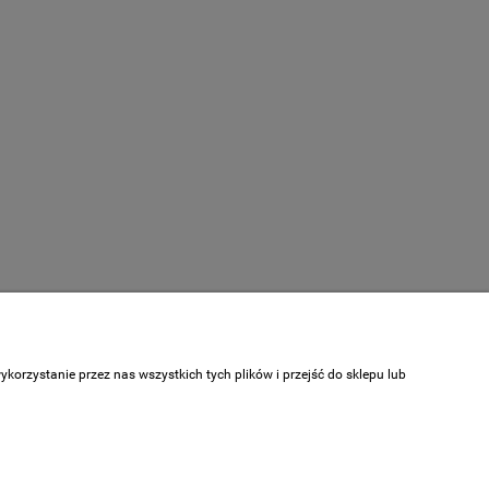
Informacje
orzystanie przez nas wszystkich tych plików i przejść do sklepu lub
O nas
Kontakt
Linki