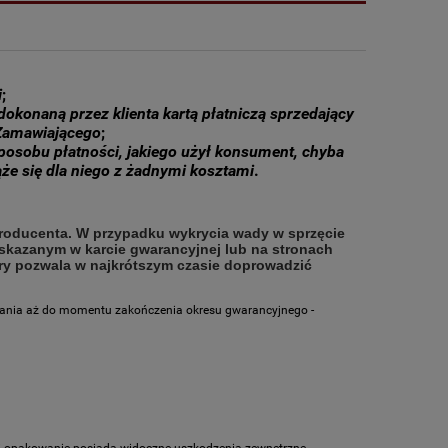
i
;
okonaną przez klienta kartą płatniczą sprzedający
 Zamawiającego
;
posobu płatności, jakiego użył konsument, chyba
ąże się dla niego z żadnymi kosztami
.
roducenta. W przypadku wykrycia wady w sprzęcie
skazanym w karcie gwarancyjnej lub na stronach
óry pozwala w najkrótszym czasie doprowadzić
wania aż do momentu zakończenia okresu gwarancyjnego -
eli opakowanie posiada widoczne uszkodzenia zewnętrzne,