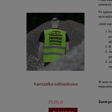
zalecamy 
Po opłace
sporządza
Jeżeli za
Pr
pr
sk
W
Je
po
Je
na
W razie w
Kamizelka odblaskowa
bezproble
35,00 zł
Zwrot p