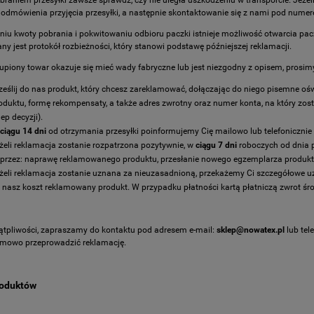
odmówienia przyjęcia przesyłki, a następnie skontaktowanie się z nami pod numer
niu kwoty pobrania i pokwitowaniu odbioru paczki istnieje możliwość otwarcia pacz
ny jest protokół rozbieżności, który stanowi podstawę późniejszej reklamacji.
kupiony towar okazuje się mieć wady fabryczne lub jest niezgodny z opisem, prosi
ześlij do nas produkt, który chcesz zareklamować, dołączając do niego pisemne oś
oduktu, formę rekompensaty, a także adres zwrotny oraz numer konta, na który zost
lep decyzji).
ciągu 14 dni
od otrzymania przesyłki poinformujemy Cię mailowo lub telefoniczni
żeli reklamacja zostanie rozpatrzona pozytywnie, w
ciągu 7 dni
roboczych od dnia p
przez: naprawę reklamowanego produktu, przesłanie nowego egzemplarza produktu
żeli reklamacja zostanie uznana za nieuzasadnioną, przekażemy Ci szczegółowe uza
 nasz koszt reklamowany produkt. W przypadku płatności kartą płatniczą zwrot śr
ątpliwości, zapraszamy do kontaktu pod adresem e-mail:
sklep@nowatex.pl
lub tel
mowo przeprowadzić reklamację.
roduktów