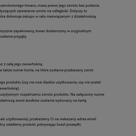
ia zamówionego towaru, masz prawo jego zwrotu bez podania
tyczących zawierania umów na odległość. Dotyczy to
 która dokonuje zakupu w celu niezwiązanym z działalnością
abrycznie zapakowany, towar dostarczony w oryginalnym
stanie przyjęty.
 z całą jego zawartością.
a także numer konta, na które zostanie przekazany zwrot
o produktu (czy nie nosi śladów użytkowania, czy nie został
awartością).
 pozytywnym rozpatrzeniu zwrotu produktu. Na załączony numer
płatniczą zwrot środków zostanie wykonany na kartę.
naki użytkowania), przekażemy Ci na wskazany adres email
tny odeślemy produkt, pokrywając koszt przesyłki.