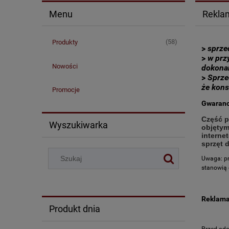
Menu
Reklam
(58)
Produkty
>
sprze
>
w prz
Nowości
dokonan
>
Sprze
że kons
Promocje
Gwarancj
Część p
Wyszukiwarka
objętym
interne
sprzęt 
Uwaga: pr
stanowią 
Reklama
Produkt dnia
Przed ode